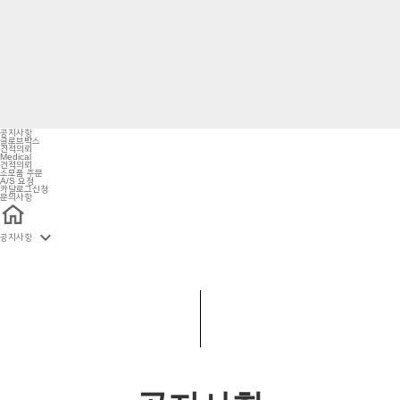
공지사항
글로브박스
견적의뢰
Medical
견적의뢰
소모품 주문
A/S 요청
카달로그신청
문의사항

공지사항