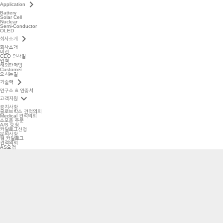
keyboard_arrow_right
Application
Battery
Solar Cell
Nuclear
Semi-Conductor
OLED
keyboard_arrow_right
회사소개
회사소개
비전
CEO 인사말
연혁
해외판매망
Customer
오시는길
keyboard_arrow_right
기술력
연구소 & 인증서
keyboard_arrow_down
고객지원
공지사항
글로브박스 견적의뢰
Medical 견적의뢰
소모품 주문
A/S 요청
카달로그신청
문의사항
웹 카달로그
견적의뢰
AS요청