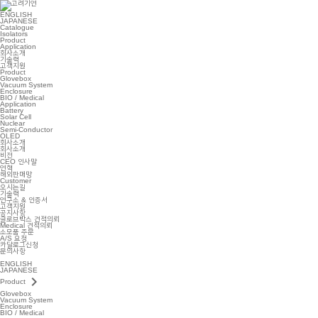
ENGLISH
JAPANESE
Catalogue
Isolators
Product
Application
회사소개
기술력
고객지원
Product
Glovebox
Vacuum System
Enclosure
BIO / Medical
Application
Battery
Solar Cell
Nuclear
Semi-Conductor
OLED
회사소개
회사소개
비전
CEO 인사말
연혁
해외판매망
Customer
오시는길
기술력
연구소 & 인증서
고객지원
공지사항
글로브박스 견적의뢰
Medical 견적의뢰
소모품 주문
A/S 요청
카달로그신청
문의사항
ENGLISH
JAPANESE
keyboard_arrow_right
Product
Glovebox
Vacuum System
Enclosure
BIO / Medical