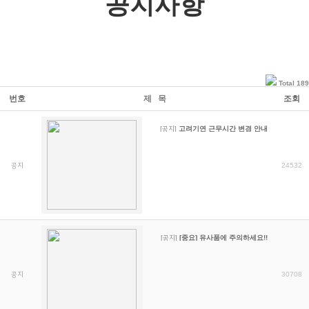
공지사항
Total 189
번호
제 목
조회
[공지]
고려기연 근무시간 변경 안내
공지
24532
[공지]
[중요] 유사품에 주의하세요!!
공지
30708