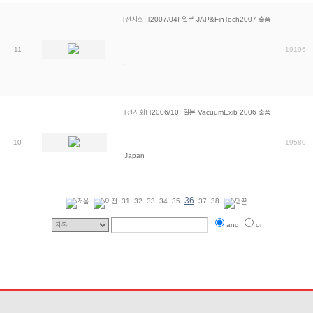
[전시회]
[2007/04] 일본 JAP&FinTech2007 출품
11
19196
.
[전시회]
[2006/10] 일본 VacuumExib 2006 출품
10
19580
Japan
36
31
32
33
34
35
37
38
and
or