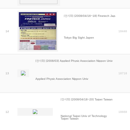
[전시회]
[2008/04/16~18] Finetech Japan
14
18446
Tokyo Big Sight Japen
[전시회]
[2008/03] Applied Physic Association Nippon Univ
13
18718
Applied Physic Association Nippon Univ
[전시회]
[2008/04/18~20] Taipei Taiwan
12
18668
National Taipei Univ of Technology
Taipei Taiwan