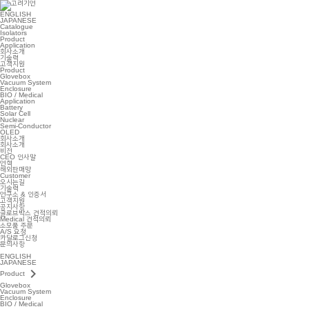
ENGLISH
JAPANESE
Catalogue
Isolators
Product
Application
회사소개
기술력
고객지원
Product
Glovebox
Vacuum System
Enclosure
BIO / Medical
Application
Battery
Solar Cell
Nuclear
Semi-Conductor
OLED
회사소개
회사소개
비전
CEO 인사말
연혁
해외판매망
Customer
오시는길
기술력
연구소 & 인증서
고객지원
공지사항
글로브박스 견적의뢰
Medical 견적의뢰
소모품 주문
A/S 요청
카달로그신청
문의사항
ENGLISH
JAPANESE
keyboard_arrow_right
Product
Glovebox
Vacuum System
Enclosure
BIO / Medical