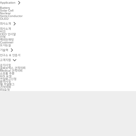
keyboard_arrow_right
Application
Battery
Solar Cell
Nuclear
Semi-Conductor
OLED
keyboard_arrow_right
회사소개
회사소개
비전
CEO 인사말
연혁
해외판매망
Customer
오시는길
keyboard_arrow_right
기술력
연구소 & 인증서
keyboard_arrow_down
고객지원
공지사항
글로브박스 견적의뢰
Medical 견적의뢰
소모품 주문
A/S 요청
카달로그신청
문의사항
웹 카달로그
견적의뢰
AS요청