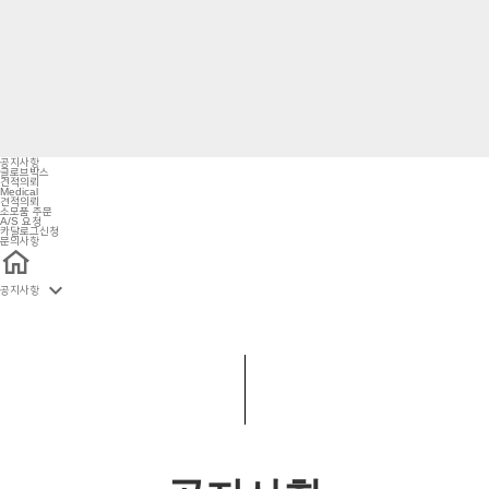
공지사항
글로브박스
견적의뢰
Medical
견적의뢰
소모품 주문
A/S 요청
카달로그신청
문의사항

공지사항