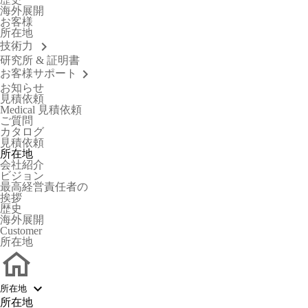
海外展開
お客様
所在地
keyboard_arrow_right
技術力
研究所 & 証明書
keyboard_arrow_right
お客様サポート
お知らせ
見積依頼
Medical 見積依頼
ご質問
カタログ
見積依頼
所
在
地
会社紹介
ビジョン
最高経営責任者の
挨拶
歴史
海外展開
Customer
所在地

所在地
所在地