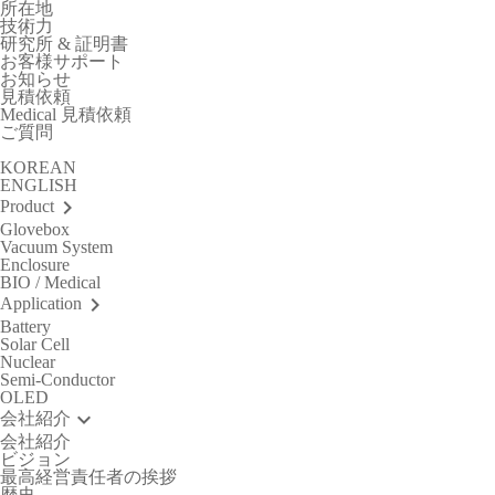
所在地
技術力
研究所 & 証明書
お客様サポート
お知らせ
見積依頼
Medical 見積依頼
ご質問
KOREAN
ENGLISH
keyboard_arrow_right
Product
Glovebox
Vacuum System
Enclosure
BIO / Medical
keyboard_arrow_right
Application
Battery
Solar Cell
Nuclear
Semi-Conductor
OLED
keyboard_arrow_down
会社紹介
会社紹介
ビジョン
最高経営責任者の挨拶
歴史