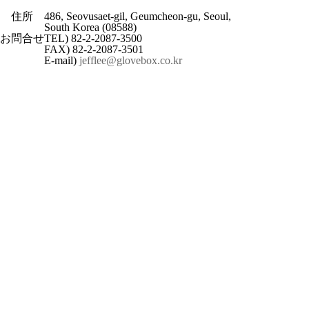
住所
486, Seovusaet-gil, Geumcheon-gu, Seoul,
South Korea (08588)
お問合せ
TEL) 82-2-2087-3500
FAX) 82-2-2087-3501
E-mail)
jefflee@glovebox.co.kr