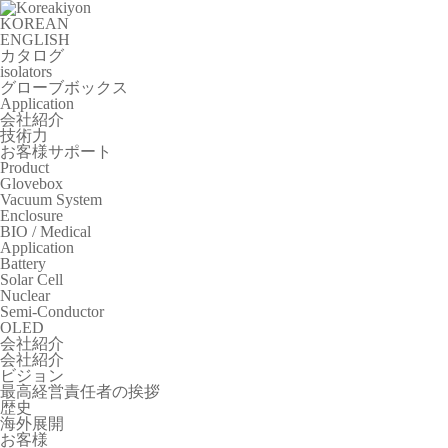
KOREAN
ENGLISH
カタログ
isolators
グローブボックス
Application
会社紹介
技術力
お客様サポート
Product
Glovebox
Vacuum System
Enclosure
BIO / Medical
Application
Battery
Solar Cell
Nuclear
Semi-Conductor
OLED
会社紹介
会社紹介
ビジョン
最高経営責任者の挨拶
歴史
海外展開
お客様