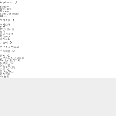
keyboard_arrow_right
Application
Battery
Solar Cell
Nuclear
Semi-Conductor
OLED
keyboard_arrow_right
회사소개
회사소개
비전
CEO 인사말
연혁
해외판매망
Customer
오시는길
keyboard_arrow_right
기술력
연구소 & 인증서
keyboard_arrow_down
고객지원
공지사항
글로브박스 견적의뢰
Medical 견적의뢰
소모품 주문
A/S 요청
카달로그신청
문의사항
웹 카달로그
견적의뢰
AS요청