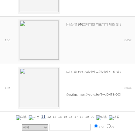
[새소식]
(주)고려기연 의료기기 제조 및 품질관리 
136
8457
[새소식]
(주)고려기연 극찬기업 58회 방송!!
135
8644
&gt;&gt;https://youtu.be/7wdDHTSrGOM
11
12
13
14
15
16
17
18
19
20
and
or