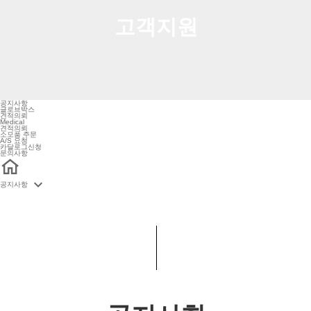
고
객
지
원
공지사항
글로브박스
견적의뢰
Medical
견적의뢰
소모품 주문
A/S 요청
카달로그신청
문의사항

공지사항