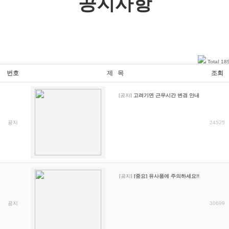
공지사항
Total 18
번호
제 목
조회
[공지]
고려기연 근무시간 변경 안내
공지
24525
[공지]
[중요] 유사품에 주의하세요!!
공지
30699