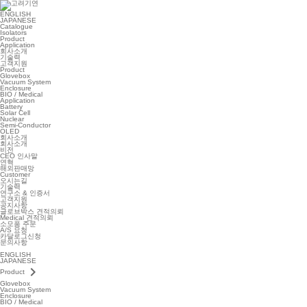
ENGLISH
JAPANESE
Catalogue
Isolators
Product
Application
회사소개
기술력
고객지원
Product
Glovebox
Vacuum System
Enclosure
BIO / Medical
Application
Battery
Solar Cell
Nuclear
Semi-Conductor
OLED
회사소개
회사소개
비전
CEO 인사말
연혁
해외판매망
Customer
오시는길
기술력
연구소 & 인증서
고객지원
공지사항
글로브박스 견적의뢰
Medical 견적의뢰
소모품 주문
A/S 요청
카달로그신청
문의사항
ENGLISH
JAPANESE
keyboard_arrow_right
Product
Glovebox
Vacuum System
Enclosure
BIO / Medical