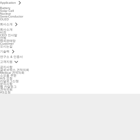
keyboard_arrow_right
Application
Battery
Solar Cell
Nuclear
Semi-Conductor
OLED
keyboard_arrow_right
회사소개
회사소개
비전
CEO 인사말
연혁
해외판매망
Customer
오시는길
keyboard_arrow_right
기술력
연구소 & 인증서
keyboard_arrow_down
고객지원
공지사항
글로브박스 견적의뢰
Medical 견적의뢰
소모품 주문
A/S 요청
카달로그신청
문의사항
웹 카달로그
견적의뢰
AS요청