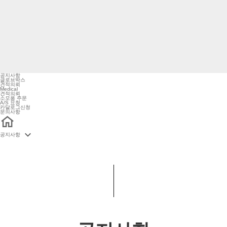
공지사항
글로브박스
견적의뢰
Medical
견적의뢰
소모품 주문
A/S 요청
카달로그신청
문의사항

공지사항