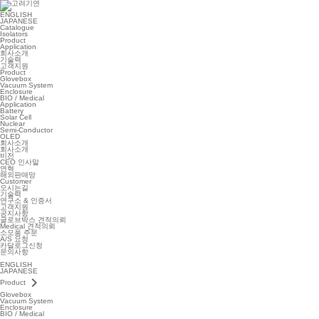
ENGLISH
JAPANESE
Catalogue
Isolators
Product
Application
회사소개
기술력
고객지원
Product
Glovebox
Vacuum System
Enclosure
BIO / Medical
Application
Battery
Solar Cell
Nuclear
Semi-Conductor
OLED
회사소개
회사소개
비전
CEO 인사말
연혁
해외판매망
Customer
오시는길
기술력
연구소 & 인증서
고객지원
공지사항
글로브박스 견적의뢰
Medical 견적의뢰
소모품 주문
A/S 요청
카달로그신청
문의사항
ENGLISH
JAPANESE
keyboard_arrow_right
Product
Glovebox
Vacuum System
Enclosure
BIO / Medical